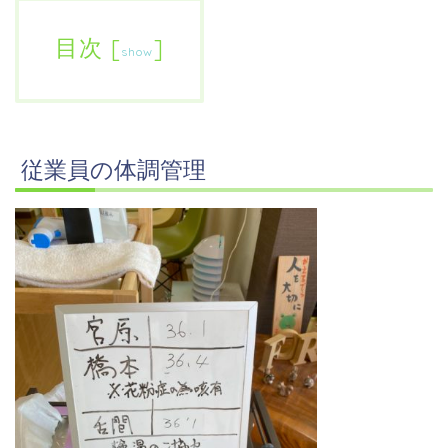
目次
[
]
show
従業員の体調管理